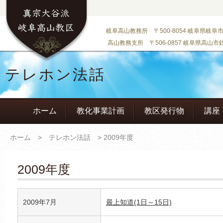
岐阜高山教務所 〒500-8054 岐阜県岐阜市大門町
高山教務支所 〒506-0857 岐阜県高山市鉄砲町6
テレホン法話
ホーム
教化事業計画
教区発行物
講座
ホーム
>
テレホン法話
> 2009年度
2009年度
2009年7月
最上知道(1日～15日)