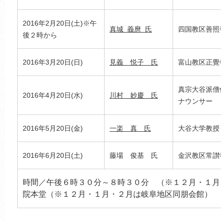
2016年2月20日(土)※午
真城 義麿 氏
四国教区善照
後２時から
2016年3月20日(日)
見義 悦子 氏
富山教区正覺
真宗大谷派僧
2016年4月20日(水)
川村 妙慶 氏
ナウンサー
2016年5月20日(金)
一楽 真 氏
大谷大学教授
2016年6月20日(土)
藤場 俊基 氏
金沢教区常讃
時間／午後６時３０分～８時３０分 （※１２月・１月
院本堂（※１２月・１月・２月は岐阜地区同朋会館）