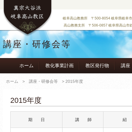
岐阜高山教務所 〒500-8054 岐阜県岐阜市大門町
高山教務支所 〒506-0857 岐阜県高山市鉄砲町6
講座・研修会等
ホーム
教化事業計画
教区発行物
講座
ホーム
>
講座・研修会等
> 2015年度
2015年度
期 日
講 師
紹