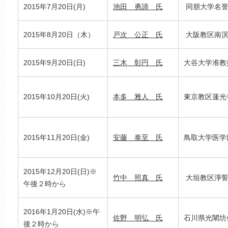
2015年7月20日(月)
池田 勇諦 氏
同朋大学名誉
2015年8月20日（木）
戸次 公正 氏
大阪教区南溟
2015年9月20日(日)
三木 彰円 氏
大谷大学准教
2015年10月20日(火)
本多 雅人 氏
東京教区蓮光
2015年11月20日(金)
安藤 泰至 氏
鳥取大学医学
2015年12月20日(日)※
竹中 照真 氏
大垣教区淨誓
午後２時から
2016年1月20日(水)※午
佐野 明弘 氏
石川県光闡坊
後２時から